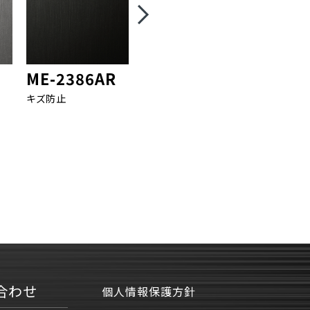
ME-2386AR
ME-2287AR
ME-22
キズ防止
キズ防止
キズ防止
合わせ
個人情報保護方針