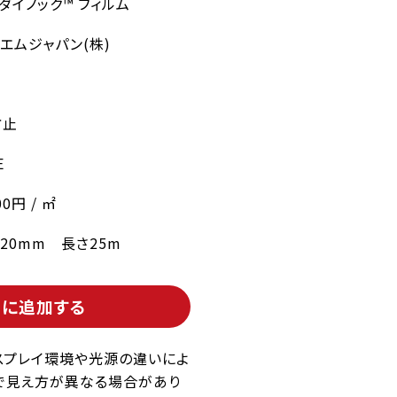
 ダイノック™ フィルム
エムジャパン(株)
ル
防止
E
00円 / ㎡
220mm 長さ25m
トに追加する
スプレイ環境や光源の違いによ
で見え方が異なる場合があり