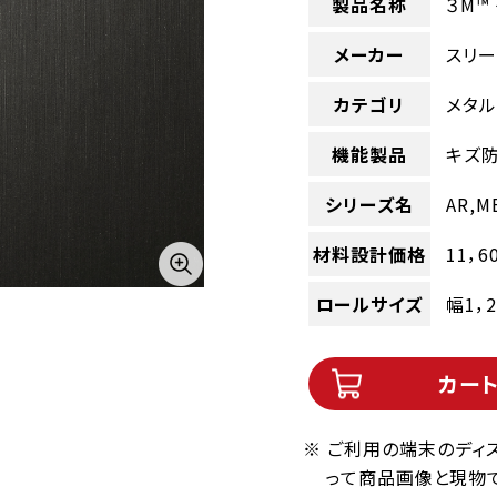
製品名称
３M™
メーカー
スリー
カテゴリ
メタ
機能製品
キズ
シリーズ名
AR,M
材料設計価格
11，6
ロールサイズ
幅1，
カー
※ ご利用の端末のディ
って商品画像と現物