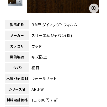
３M™ ダイノック™ フィルム
製品名称
スリーエムジャパン(株)
メーカー
ウッド
カテゴリ
キズ防止
機能製品
柾目
もくり
ウォールナット
木種・柄・素材
AR,FW
シリーズ名
11，600円 / ㎡
材料設計価格