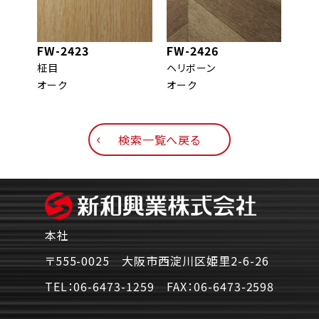
FW-2423
FW-2426
FW-
柾目
ヘリボーン
柾目
オーク
オーク
エル
検索一覧へ戻る
本社
〒555-0025 大阪市西淀川区姫里2-6-26
TEL：
06-6473-1259
FAX：
06-6473-2598