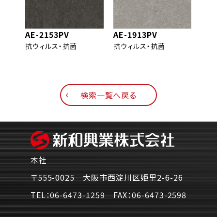
AE-2153PV
AE-1913PV
DW-
抗ウィルス・抗菌
抗ウィルス・抗菌
抗ウ
柾目
オー
検索一覧へ戻る
本社
〒555-0025 大阪市西淀川区姫里2-6-26
TEL：
06-6473-1259
FAX：
06-6473-2598