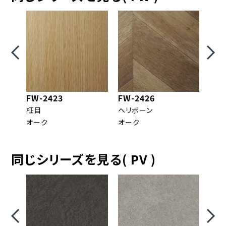
FW-2423
FW-2426
FW-
柾目
ヘリボーン
柾目
オーク
オーク
エル
同じシリーズを見る( PV )