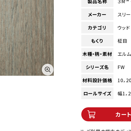
製品名称
３M™
メーカー
スリー
カテゴリ
ウッド
もくり
柾目
木種・柄・素材
エル
シリーズ名
FW
材料設計価格
10，2
ロールサイズ
幅1，
カー