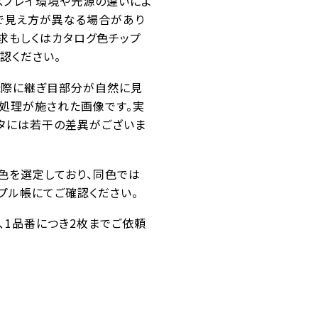
スプレイ環境や光源の違いによ
で見え方が異なる場合があり
求もしくはカタログ色チップ
認ください。
た際に継ぎ目部分が自然に見
ス処理が施された画像です。実
タには若干の差異がございま
似色を選定しており、同色では
プル帳にてご確認ください。
番、1品番につき2枚までご依頼