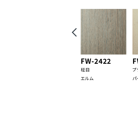
FW-2422
F
柾目
プ
エルム
パ