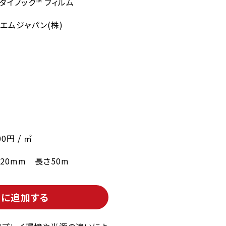
 ダイノック™ フィルム
エムジャパン(株)
ム
00円 / ㎡
220mm 長さ50m
トに追加する