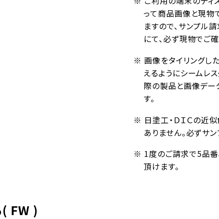
※ ご利用の端末のディ
って商品画像と現物
ますので、サンプル請
にて、必ず現物でご確
※ 画像をタイリングし
えるようにシームレ
際の製品と画像デー
す。
※ 日塗工・ＤＩＣの近
ありません。必ずサン
※ 1度のご請求で5品
頂けます。
FW )