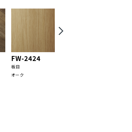
FW-2424
FW-2427
FW-24
板目
柾目
板目
オーク
ウォールナット
オーク