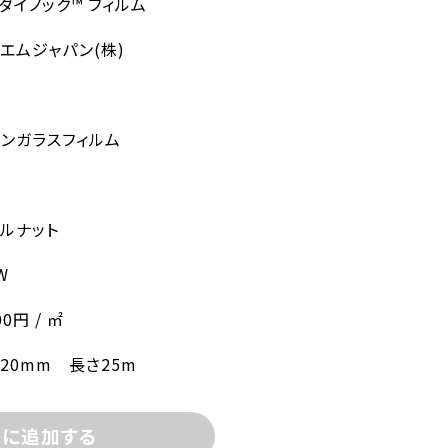
 ダイノック™ フィルム
エムジャパン(株)
ンガラスフィルム
ルナット
W
00円 / ㎡
220mm 長さ25m
トに追加する