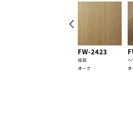
FW-2423
F
柾目
ヘ
オーク
オ