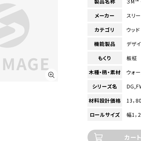
製品名称
３M™
メーカー
スリー
カテゴリ
ウッド
機能製品
デザイ
もくり
板柾
木種・柄・素材
ウォー
シリーズ名
DG,F
材料設計価格
13，8
ロールサイズ
幅1，
カー