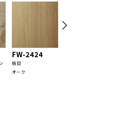
FW-2424
FW-2427
FW-24
ン
板目
柾目
板目
オーク
ウォールナット
オーク