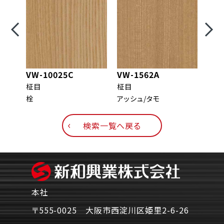
VW-10025C
VW-1562A
VW-
柾目
柾目
柾目
栓
アッシュ/タモ
メイ
検索一覧へ戻る
本社
〒555-0025 大阪市西淀川区姫里2-6-26