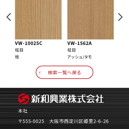
VW-10025C
VW-1562A
VW-
柾目
柾目
柾目
栓
アッシュ/タモ
メイ
検索一覧へ戻る
本社
〒555-0025 大阪市西淀川区姫里2-6-26