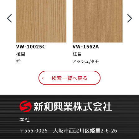
VW-10025C
VW-1562A
VW-
柾目
柾目
柾目
栓
アッシュ/タモ
メイ
検索一覧へ戻る
本社
〒555-0025 大阪市西淀川区姫里2-6-26