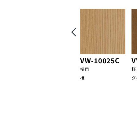
VW-10025C
V
柾目
柾
栓
ダ