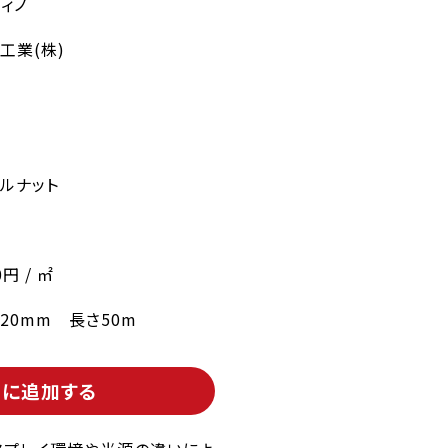
ィノ
工業(株)
ルナット
0円 / ㎡
220mm 長さ50m
トに追加する