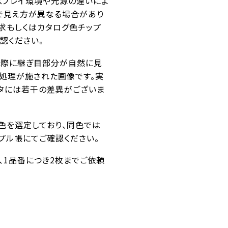
スプレイ環境や光源の違いによ
で見え方が異なる場合があり
求もしくはカタログ色チップ
認ください。
た際に継ぎ目部分が自然に見
ス処理が施された画像です。実
タには若干の差異がございま
似色を選定しており、同色では
プル帳にてご確認ください。
番、1品番につき2枚までご依頼