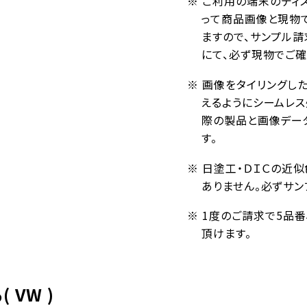
※ ご利用の端末のディ
って商品画像と現物
ますので、サンプル請
にて、必ず現物でご確
※ 画像をタイリングし
えるようにシームレ
際の製品と画像デー
す。
※ 日塗工・ＤＩＣの近
ありません。必ずサン
※ 1度のご請求で5品
頂けます。
 VW )