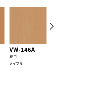
VW-146A
VW-118A
VW-16
柾目
追柾
追柾
メイプル
オーク
バーチ