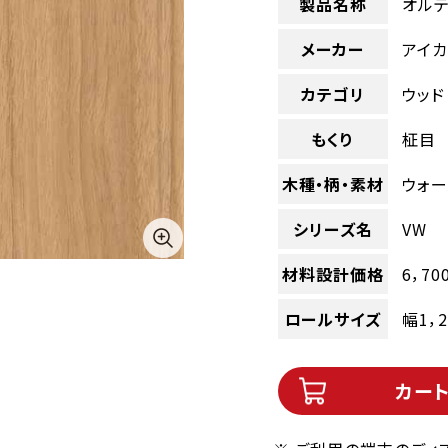
製品名称
オルテ
メーカー
アイカ
カテゴリ
ウッド
もくり
柾目
木種・柄・素材
ウォー
シリーズ名
VW
材料設計価格
6，70
ロールサイズ
幅1，
カー