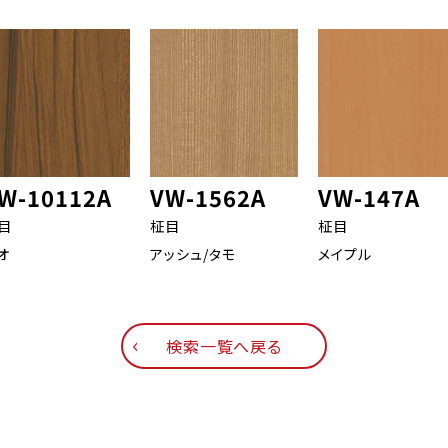
W-10112A
VW-1562A
VW-147A
目
柾目
柾目
オ
アッシュ/タモ
メイプル
検索一覧へ戻る