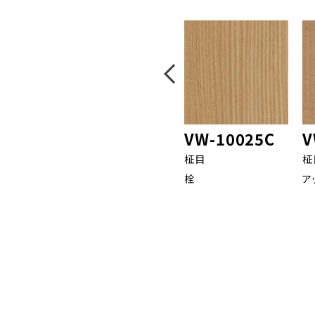
VW-10025C
V
柾目
柾
栓
ア