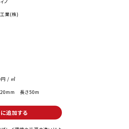
ィノ
工業(株)
0円 / ㎡
220mm 長さ50m
トに追加する