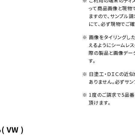
※ ご利用の端末のディ
って商品画像と現物
ますので、サンプル請
にて、必ず現物でご確
※ 画像をタイリングし
えるようにシームレ
際の製品と画像デー
す。
※ 日塗工・ＤＩＣの近
ありません。必ずサン
※ 1度のご請求で5品
頂けます。
 VW )