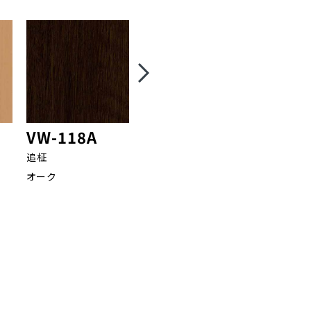
VW-118A
VW-10112A
VW-16
追柾
柾目
追柾
オーク
ダオ
バーチ