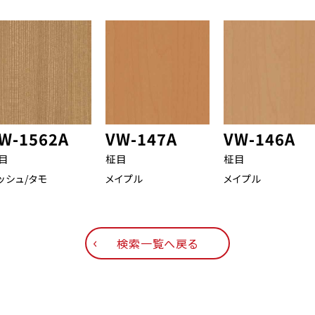
W-1562A
VW-147A
VW-146A
目
柾目
柾目
ッシュ/タモ
メイプル
メイプル
検索一覧へ戻る