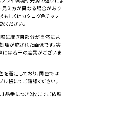
スプレイ環境や光源の違いによ
で見え方が異なる場合があり
求もしくはカタログ色チップ
認ください。
た際に継ぎ目部分が自然に見
ス処理が施された画像です。実
タには若干の差異がございま
似色を選定しており、同色では
プル帳にてご確認ください。
番、1品番につき2枚までご依頼