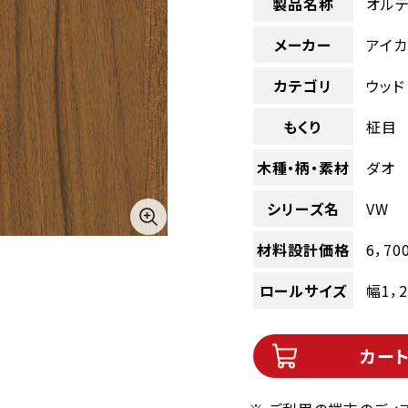
製品名称
オルテ
メーカー
アイカ
カテゴリ
ウッド
もくり
柾目
木種・柄・素材
ダオ
シリーズ名
VW
材料設計価格
6，70
ロールサイズ
幅1，
カー