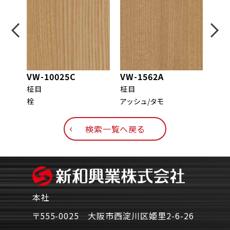
VW-10025C
VW-1562A
VW-
柾目
柾目
柾目
栓
アッシュ/タモ
メイ
検索一覧へ戻る
本社
〒555-0025 大阪市西淀川区姫里2-6-26