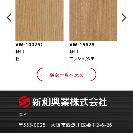
VW-10025C
VW-1562A
VW-
柾目
柾目
柾目
栓
アッシュ/タモ
メイ
検索一覧へ戻る
本社
〒555-0025 大阪市西淀川区姫里2-6-26