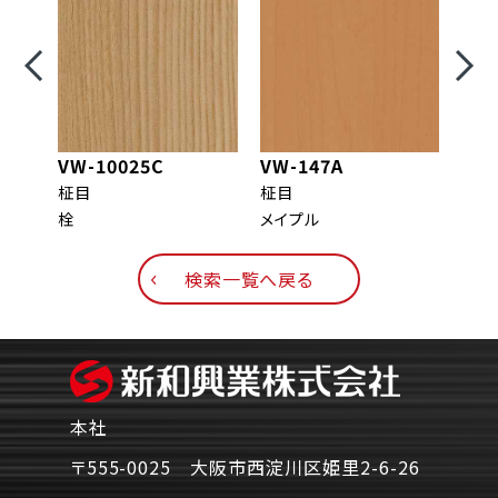
VW-10025C
VW-147A
VW-
柾目
柾目
柾目
栓
メイプル
メイ
検索一覧へ戻る
本社
〒555-0025 大阪市西淀川区姫里2-6-26