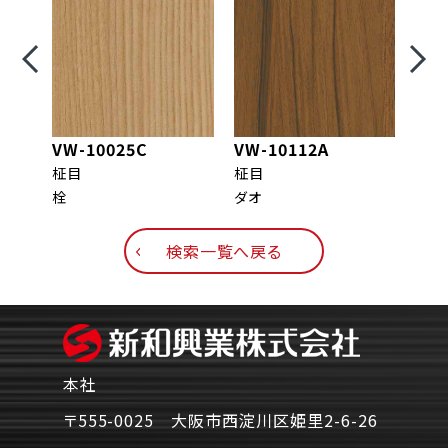
VW-10025C
VW-10112A
VW-
柾目
柾目
柾目
栓
ダオ
アッ
検索一覧へ戻る
本社
〒555-0025 大阪市西淀川区姫里2-6-26