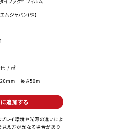
 ダイノック™ フィルム
エムジャパン(株)
ル
可
0円 / ㎡
220mm 長さ50m
トに追加する
スプレイ環境や光源の違いによ
で見え方が異なる場合があり