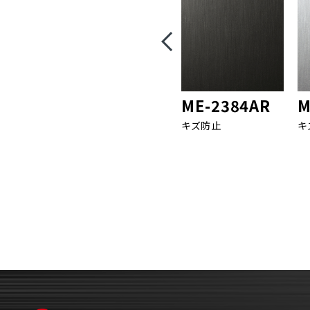
ME-2384AR
M
キズ防止
キ