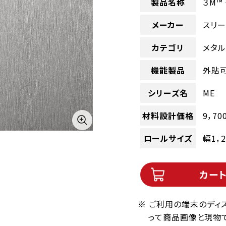
製品名称
３M™
メーカー
スリー
カテゴリ
メタ
機能製品
外貼
シリーズ名
ME
材料設計価格
9，70
ロールサイズ
幅1，
カー
※ ご利用の端末のディ
って商品画像と現物