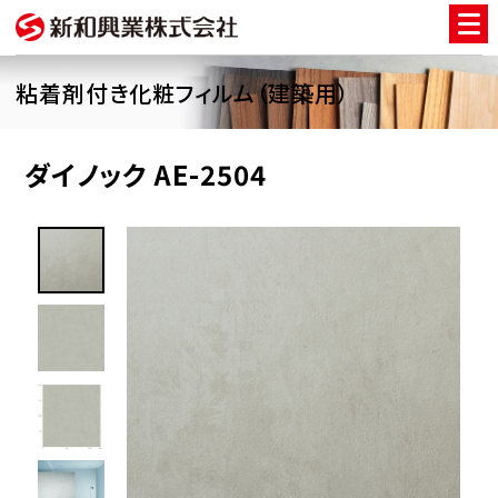
粘着剤付き化粧フィルム（建築用）
ダイノック AE-2504