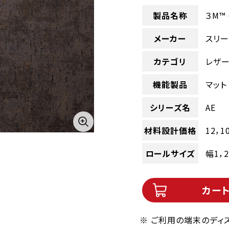
製品名称
３M™
メーカー
スリー
カテゴリ
レザ
機能製品
マット
シリーズ名
AE
材料設計価格
12，1
ロールサイズ
幅1，
カー
※ ご利用の端末のディ