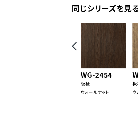
同じシリーズを見る(
WG-2454
W
板柾
板
ウォールナット
ウ