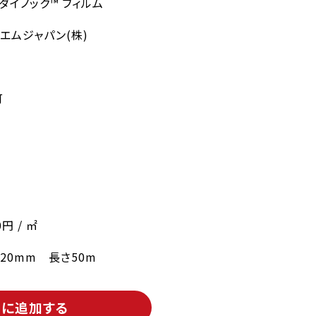
 ダイノック™ フィルム
エムジャパン(株)
可
0円 / ㎡
220mm 長さ50m
トに追加する