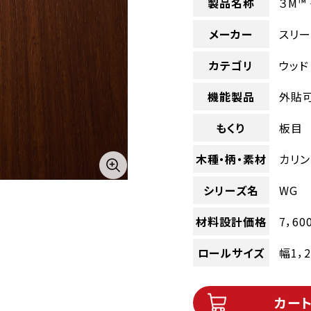
製品名称
３M™
メーカー
スリー
カテゴリ
ウッド
機能製品
外貼
もくり
板目
木種・柄・素材
カリン
シリーズ名
WG
材料設計価格
7，60
ロールサイズ
幅1，
カー