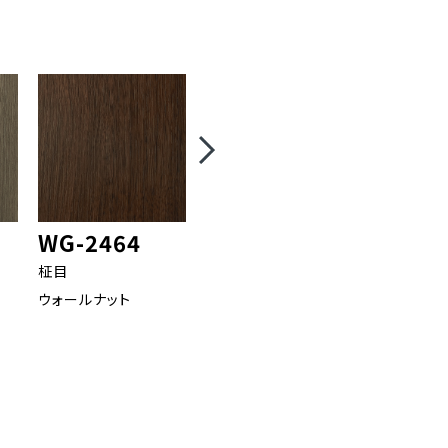
WG-2464
WG-2434
WG-2
柾目
板柾
板柾
ウォールナット
オーク
オーク