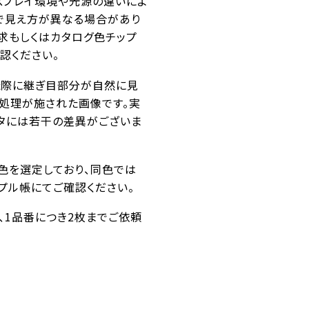
スプレイ環境や光源の違いによ
で見え方が異なる場合があり
求もしくはカタログ色チップ
認ください。
た際に継ぎ目部分が自然に見
ス処理が施された画像です。実
タには若干の差異がございま
似色を選定しており、同色では
プル帳にてご確認ください。
番、1品番につき2枚までご依頼