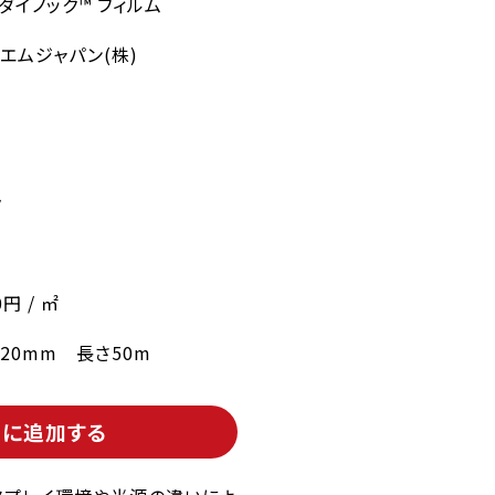
 ダイノック™ フィルム
エムジャパン(株)
ク
0円 / ㎡
220mm 長さ50m
トに追加する