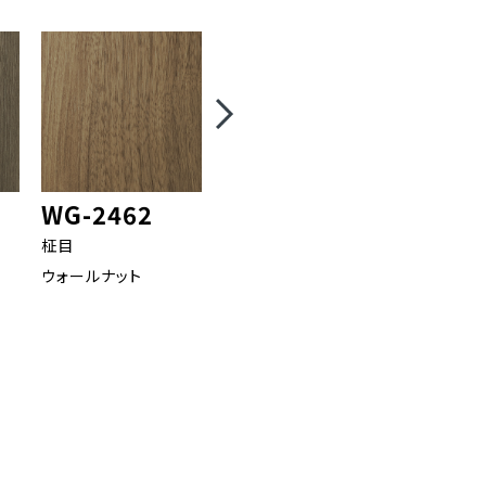
WG-2462
WG-2464
WG-2
柾目
柾目
板柾
ウォールナット
ウォールナット
オーク