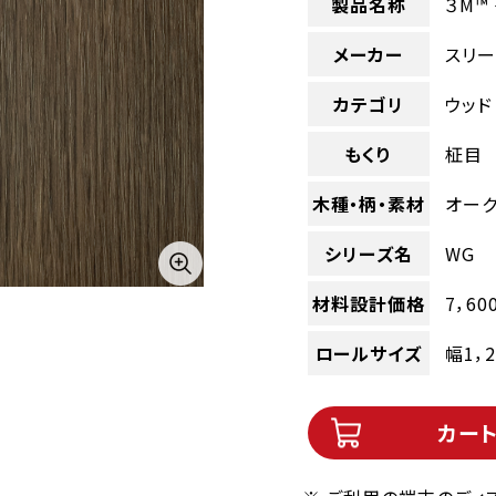
製品名称
３M™
メーカー
スリー
カテゴリ
ウッド
もくり
柾目
木種・柄・素材
オー
シリーズ名
WG
材料設計価格
7，60
ロールサイズ
幅1，
カー