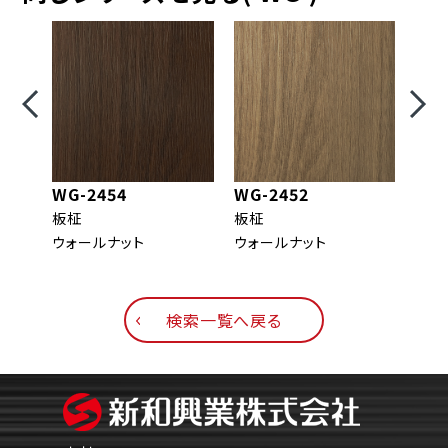
WG-2454
WG-2452
WG-
板柾
板柾
柾目
ウォールナット
ウォールナット
ウォ
検索一覧へ戻る