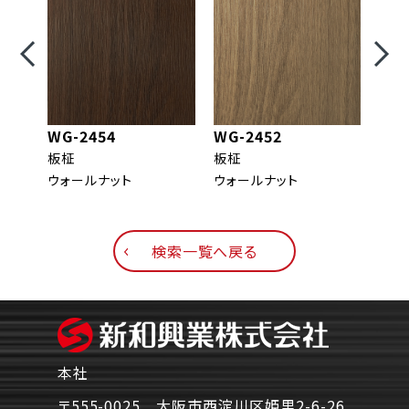
WG-2454
WG-2452
WG-
板柾
板柾
柾目
ウォールナット
ウォールナット
ウォ
検索一覧へ戻る
本社
〒555-0025 大阪市西淀川区姫里2-6-26