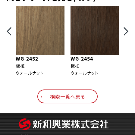
WG-2452
WG-2454
WG-
板柾
板柾
柾目
ウォールナット
ウォールナット
ウォ
検索一覧へ戻る