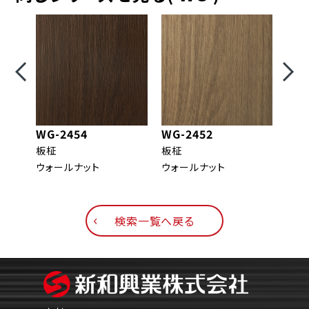
WG-2454
WG-2452
WG-
板柾
板柾
柾目
ウォールナット
ウォールナット
ウォ
検索一覧へ戻る