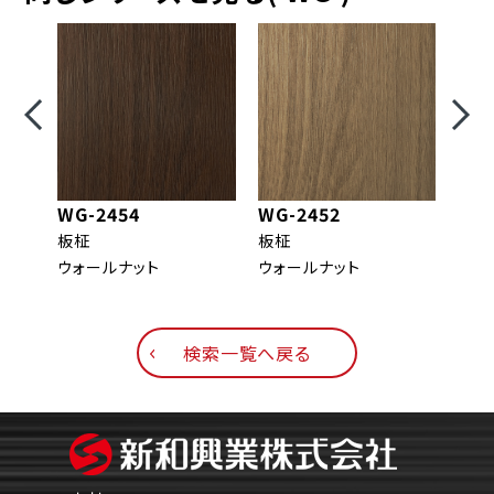
WG-2454
WG-2452
WG-
板柾
板柾
柾目
ウォールナット
ウォールナット
ウォ
検索一覧へ戻る