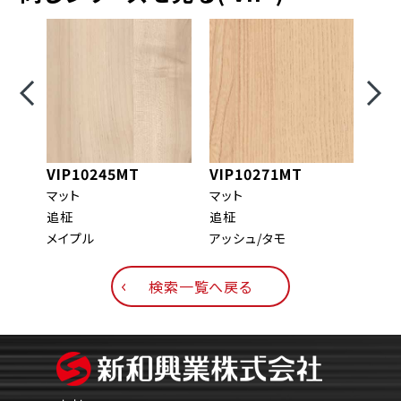
VIP10245MT
VIP10271MT
VIP
マット
マット
マッ
追柾
追柾
板目
メイプル
アッシュ/タモ
ウォ
検索一覧へ戻る