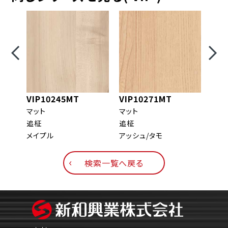
VIP10245MT
VIP10271MT
VIP
マット
マット
マッ
追柾
追柾
板目
メイプル
アッシュ/タモ
ウォ
検索一覧へ戻る