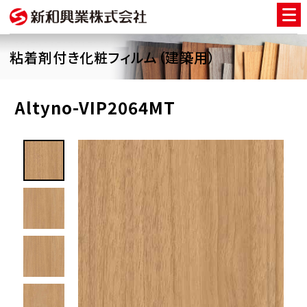
粘着剤付き化粧フィルム（建築用）
Altyno-VIP2064MT