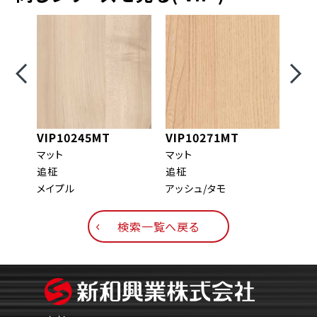
VIP10245MT
VIP10271MT
VIP
マット
マット
マッ
追柾
追柾
板目
メイプル
アッシュ/タモ
ウォ
検索一覧へ戻る