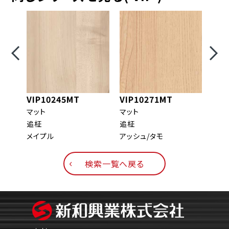
VIP10245MT
VIP10271MT
VIP
マット
マット
マッ
追柾
追柾
板目
メイプル
アッシュ/タモ
ウォ
検索一覧へ戻る