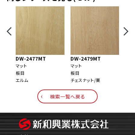
DW-2477MT
DW-2479MT
DW
マット
マット
マッ
板目
板目
柾目
エルム
チェスナット/栗
オー
検索一覧へ戻る