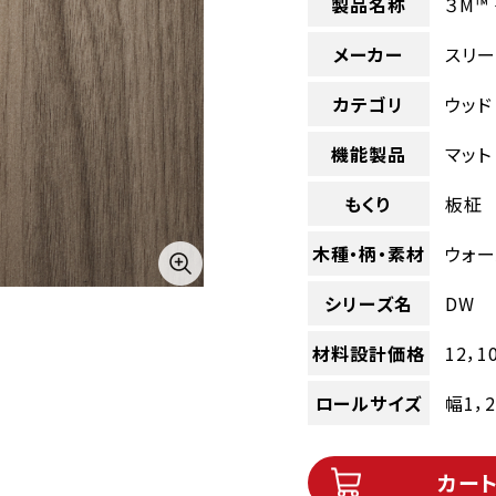
製品名称
３M™
メーカー
スリー
カテゴリ
ウッド
機能製品
マット
もくり
板柾
木種・柄・素材
ウォー
シリーズ名
DW
材料設計価格
12，1
ロールサイズ
幅1，
カー