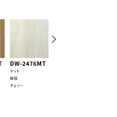
T
DW-2476MT
DW-2480MT
DW-2
マット
マット
マット
板柾
板柾
板柾
チェリー
ウォールナット
オーク