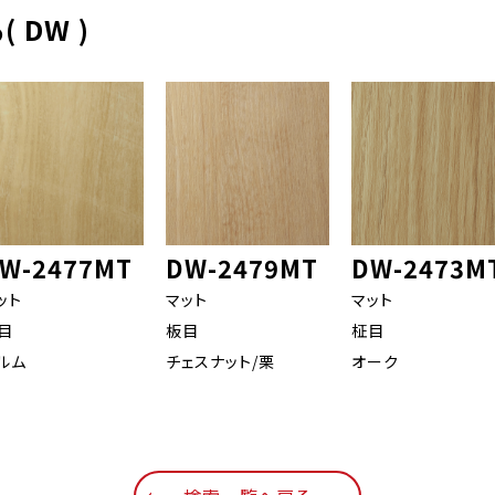
 DW )
W-2477MT
DW-2479MT
DW-2473M
ット
マット
マット
目
板目
柾目
ルム
チェスナット/栗
オーク