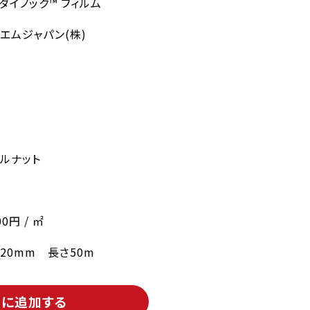
 ダイノック™ フィルム
エムジャパン(株)
ルナット
00円 / ㎡
220mm 長さ50m
トに追加する