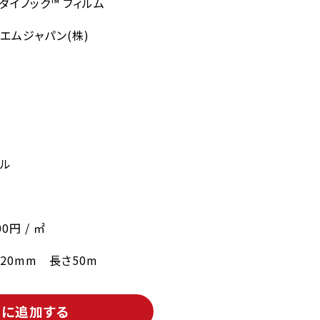
 ダイノック™ フィルム
エムジャパン(株)
プル
00円 / ㎡
220mm 長さ50m
トに追加する