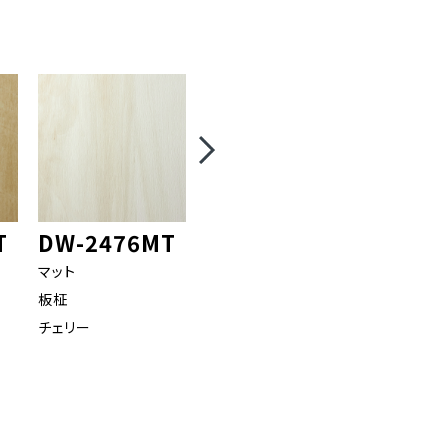
T
DW-2476MT
DW-2480MT
DW-2
マット
マット
マット
板柾
板柾
板柾
チェリー
ウォールナット
オーク