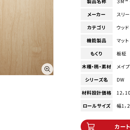
製品名称
３M™
メーカー
スリー
カテゴリ
ウッド
機能製品
マット
もくり
板柾
木種・柄・素材
メイ
シリーズ名
DW
材料設計価格
12，1
ロールサイズ
幅1，
カー