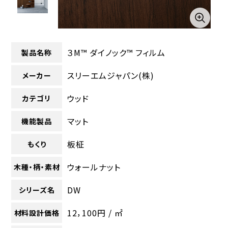
３M™ ダイノック™ フィルム
製品名称
スリーエムジャパン(株)
メーカー
ウッド
カテゴリ
マット
機能製品
板柾
もくり
ウォールナット
木種・柄・素材
DW
シリーズ名
12，100円 / ㎡
材料設計価格