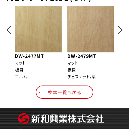
DW-2477MT
DW-2479MT
DW
マット
マット
マッ
板目
板目
柾目
エルム
チェスナット/栗
オー
検索一覧へ戻る