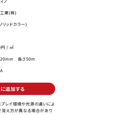
ィノ
工業(株)
ソリッドカラー)
0円 / ㎡
220mm 長さ50m
5A
トに追加する
スプレイ環境や光源の違いによ
で見え方が異なる場合があり