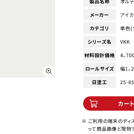
製品名称
オルテ
メーカー
アイカ
カテゴリ
単色(
シリーズ名
VKK
材料設計価格
4，70
ロールサイズ
幅1，
日塗工
25-8
カー
※ ご利用の端末のディ
って商品画像と現物