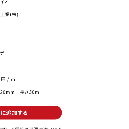
ィノ
工業(株)
ゲ
0円 / ㎡
220mm 長さ50m
トに追加する