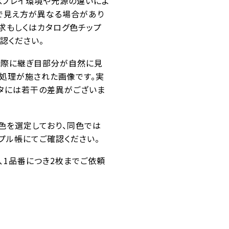
スプレイ環境や光源の違いによ
で見え方が異なる場合があり
求もしくはカタログ色チップ
認ください。
た際に継ぎ目部分が自然に見
ス処理が施された画像です。実
タには若干の差異がございま
似色を選定しており、同色では
プル帳にてご確認ください。
番、1品番につき2枚までご依頼