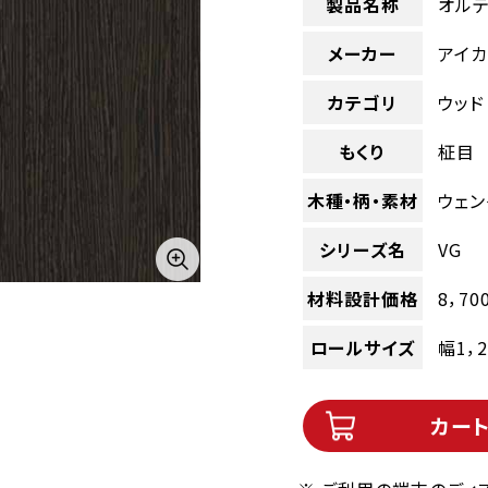
製品名称
オルテ
メーカー
アイカ
カテゴリ
ウッド
もくり
柾目
木種・柄・素材
ウェン
シリーズ名
VG
材料設計価格
8，70
ロールサイズ
幅1，
カー