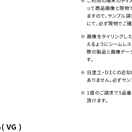
※ ご利用の端末のディ
って商品画像と現物
ますので、サンプル請
にて、必ず現物でご確
※ 画像をタイリングし
えるようにシームレ
際の製品と画像デー
す。
※ 日塗工・ＤＩＣの近
ありません。必ずサン
※ 1度のご請求で5品
頂けます。
VG )