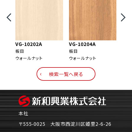
VG-10202A
VG-10204A
VG-
板目
板目
板目
ウォールナット
ウォールナット
ウォ
検索一覧へ戻る
本社
〒555-0025 大阪市西淀川区姫里2-6-26