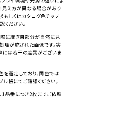
スプレイ環境や光源の違いによ
で見え方が異なる場合があり
求もしくはカタログ色チップ
認ください。
た際に継ぎ目部分が自然に見
ス処理が施された画像です。実
タには若干の差異がございま
似色を選定しており、同色では
プル帳にてご確認ください。
番、1品番につき2枚までご依頼