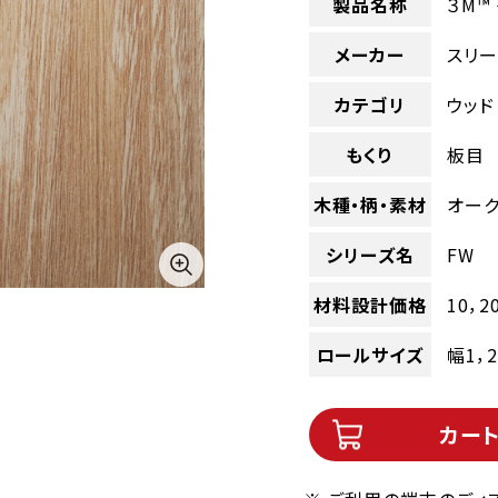
製品名称
３M™
メーカー
スリー
カテゴリ
ウッド
もくり
板目
木種・柄・素材
オー
シリーズ名
FW
材料設計価格
10，2
ロールサイズ
幅1，
カー