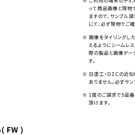
※ ご利用の端末のディ
って商品画像と現物
ますので、サンプル請
にて、必ず現物でご確
※ 画像をタイリングし
えるようにシームレ
際の製品と画像デー
す。
※ 日塗工・ＤＩＣの近
ありません。必ずサン
※ 1度のご請求で5品
頂けます。
FW )