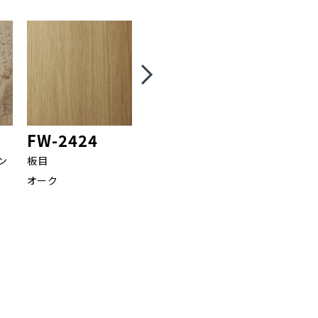
FW-2424
FW-2427
FW-24
ン
板目
柾目
板目
オーク
ウォールナット
オーク