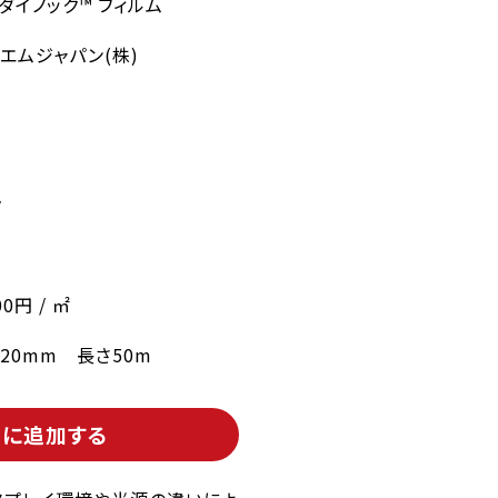
 ダイノック™ フィルム
エムジャパン(株)
ク
00円 / ㎡
220mm 長さ50m
トに追加する