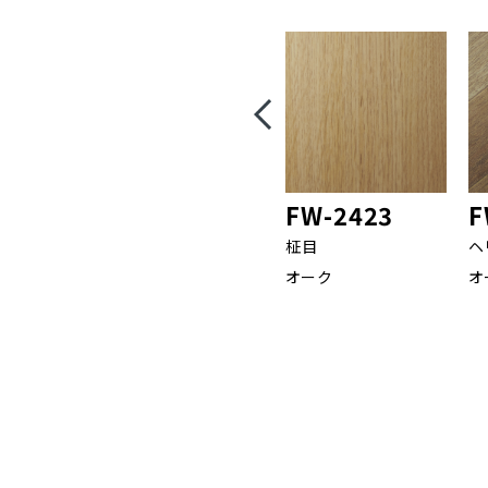
FW-2423
F
柾目
ヘ
オーク
オ