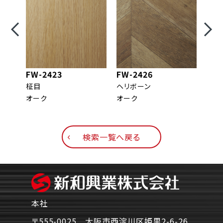
FW-2423
FW-2426
FW-
柾目
ヘリボーン
柾目
オーク
オーク
エル
検索一覧へ戻る
本社
〒555-0025 大阪市西淀川区姫里2-6-26