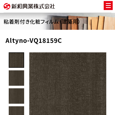
粘着剤付き化粧フィルム（建築用）
Altyno-VQ18159C