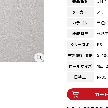
製品名称
３M™
メーカー
スリー
カテゴリ
単色(
機能製品
外貼
シリーズ名
PS
材料設計価格
5，40
ロールサイズ
幅1，
日塗工
N-85
カー