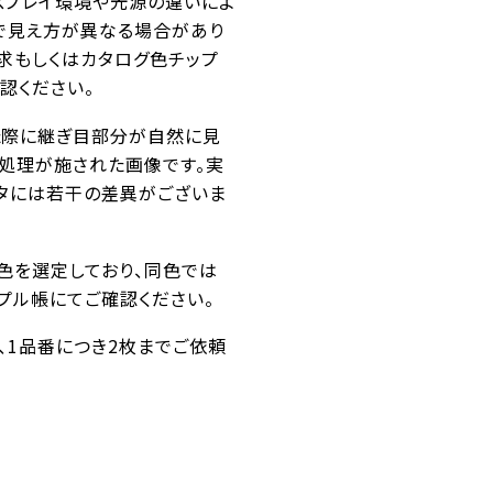
スプレイ環境や光源の違いによ
で見え方が異なる場合があり
求もしくはカタログ色チップ
認ください。
た際に継ぎ目部分が自然に見
ス処理が施された画像です。実
タには若干の差異がございま
似色を選定しており、同色では
プル帳にてご確認ください。
番、1品番につき2枚までご依頼