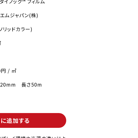
 ダイノック™ フィルム
エムジャパン(株)
ソリッドカラー)
可
0円 / ㎡
220mm 長さ50m
トに追加する