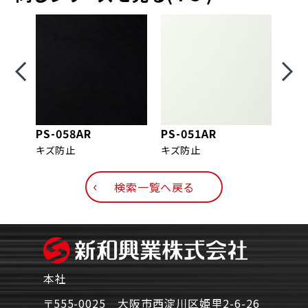
PS-058AR
PS-051AR
PS-
キズ防止
キズ防止
キズ
検索一覧へ戻る
本社
〒555-0025 大阪市西淀川区姫里2-6-26