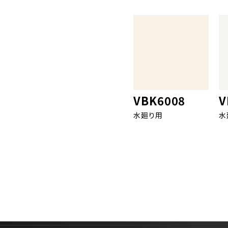
VBK6008
V
水廻り用
水