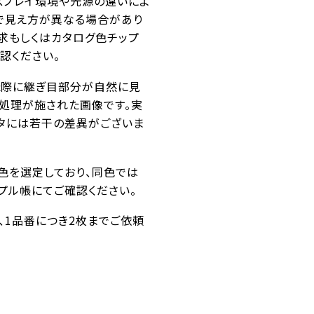
スプレイ環境や光源の違いによ
で見え方が異なる場合があり
求もしくはカタログ色チップ
認ください。
た際に継ぎ目部分が自然に見
ス処理が施された画像です。実
タには若干の差異がございま
似色を選定しており、同色では
プル帳にてご確認ください。
番、1品番につき2枚までご依頼