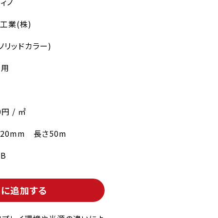
ィノ
工業(株)
ソリッドカラー)
り用
0円 / ㎡
220mm 長さ50m
0B
トに追加する