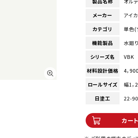
製品名称
オルテ
メーカー
アイカ
カテゴリ
単色(
機能製品
水廻
シリーズ名
VBK
材料設計価格
4，90
ロールサイズ
幅1，
日塗工
22-9
カー