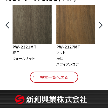
PW-2321MT
PW-2327MT
PW
柾目
マット
マッ
ウォールナット
板目
板目
ハワイアンコア
チー
検索一覧へ戻る