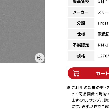
製品名称
３M™
メーカー
スリー
分類
Fros
仕様
飛散防
不燃認定
NM-
規格
1270
カー
※ ご利用の端末のディ
って商品画像と現物
ますので、サンプル請
にて、必ず現物でご確