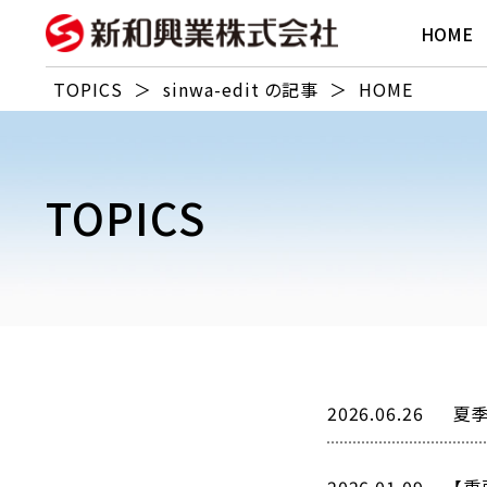
HOME
TOPICS
＞
sinwa-edit の記事
＞
HOME
TOPICS
2026.06.26
夏